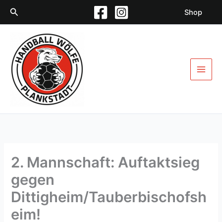
Zum
Suchen
Shop
Inhalt
springen
2. Mannschaft: Auftaktsieg
gegen
Dittigheim/Tauberbischofsh
eim!