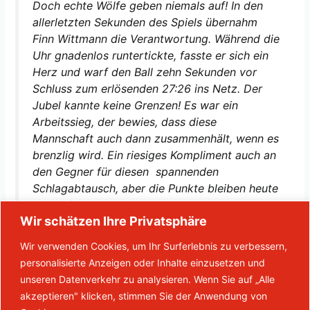
Doch echte Wölfe geben niemals auf! In den
allerletzten Sekunden des Spiels übernahm
Finn Wittmann die Verantwortung. Während die
Uhr gnadenlos runtertickte, fasste er sich ein
Herz und warf den Ball zehn Sekunden vor
Schluss zum erlösenden 27:26 ins Netz. Der
Jubel kannte keine Grenzen! Es war ein
Arbeitssieg, der bewies, dass diese
Mannschaft auch dann zusammenhält, wenn es
brenzlig wird. Ein riesiges Kompliment auch an
den Gegner für diesen spannenden
Schlagabtausch, aber die Punkte bleiben heute
im Wolfsbau!
Wir schätzen Ihre Privatsphäre
Fabian Wewers
Wir verwenden Cookies, um Ihr Surferlebnis zu verbessern,
personalisierte Anzeigen oder Inhalte einzusetzen und
unseren Datenverkehr zu analysieren. Wenn Sie auf „Alle
akzeptieren" klicken, stimmen Sie der Anwendung von