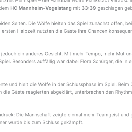
 letztes Heimspiel – die Handball Wölfe Plankstadt verabsch
r dem
HC Mannheim-Vogelstang
mit
33:39
geschlagen geb
en Seiten. Die Wölfe hielten das Spiel zunächst offen, be
 ersten Halbzeit nutzten die Gäste ihre Chancen konsequen
 jedoch ein anderes Gesicht. Mit mehr Tempo, mehr Mut un
piel. Besonders auffällig war dabei Flora Schürger, die in 
nte und hielt die Wölfe in der Schlussphase im Spiel. Beim 
h die Gäste reagierten abgeklärt, unterbrachen den Rhythm
Eindruck: Die Mannschaft zeigte einmal mehr Teamgeist und g
gner wurde bis zum Schluss gekämpft.