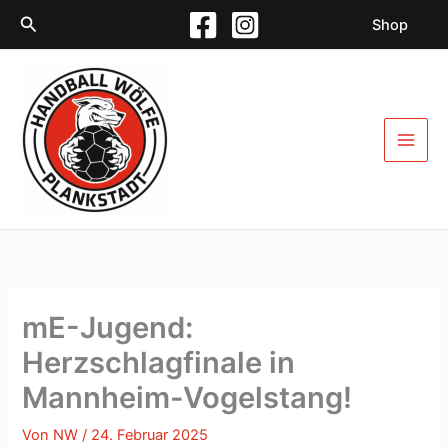
Zum
Suchen
Shop
Inhalt
springen
mE-Jugend:
Herzschlagfinale in
Mannheim-Vogelstang!
Von
NW
/
24. Februar 2025