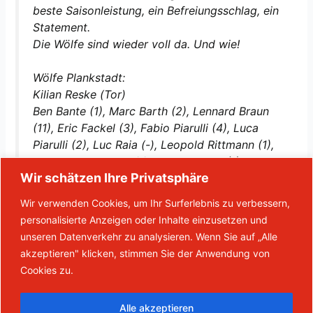
beste Saisonleistung, ein Befreiungsschlag, ein
Statement.
Die Wölfe sind wieder voll da. Und wie!
Wölfe Plankstadt:
Kilian Reske (Tor)
Ben Bante (1), Marc Barth (2), Lennard Braun
(11), Eric Fackel (3), Fabio Piarulli (4), Luca
Piarulli (2), Luc Raia (-), Leopold Rittmann (1),
Philipp Schweitzer (-), Leon Spanier (1)
Wir schätzen Ihre Privatsphäre
Martin Fackel
Wir verwenden Cookies, um Ihr Surferlebnis zu verbessern,
personalisierte Anzeigen oder Inhalte einzusetzen und
unseren Datenverkehr zu analysieren. Wenn Sie auf „Alle
akzeptieren" klicken, stimmen Sie der Anwendung von
Cookies zu.
←
Vorheriger Beitrag
Nächster Beitrag
→
Alle akzeptieren