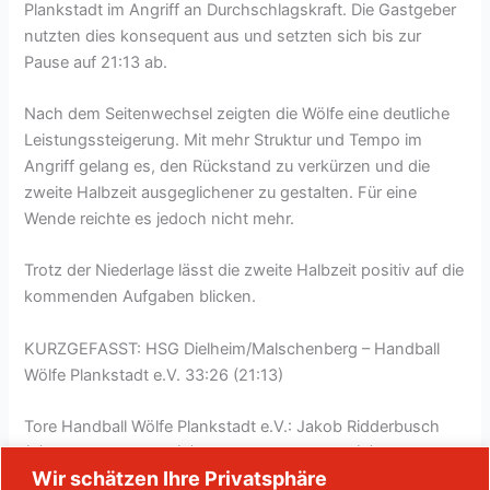
Plankstadt im Angriff an Durchschlagskraft. Die Gastgeber
nutzten dies konsequent aus und setzten sich bis zur
Pause auf 21:13 ab.
Nach dem Seitenwechsel zeigten die Wölfe eine deutliche
Leistungssteigerung. Mit mehr Struktur und Tempo im
Angriff gelang es, den Rückstand zu verkürzen und die
zweite Halbzeit ausgeglichener zu gestalten. Für eine
Wende reichte es jedoch nicht mehr.
Trotz der Niederlage lässt die zweite Halbzeit positiv auf die
kommenden Aufgaben blicken.
KURZGEFASST: HSG Dielheim/Malschenberg – Handball
Wölfe Plankstadt e.V. 33:26 (21:13)
Tore Handball Wölfe Plankstadt e.V.: Jakob Ridderbusch
(8), Tim Plettenberg (6), Lasse Kaffenberger (3), Laurenz
Wir schätzen Ihre Privatsphäre
Bien (2), Ben Bräunling (2), Jonathan Karrer (2), Julian