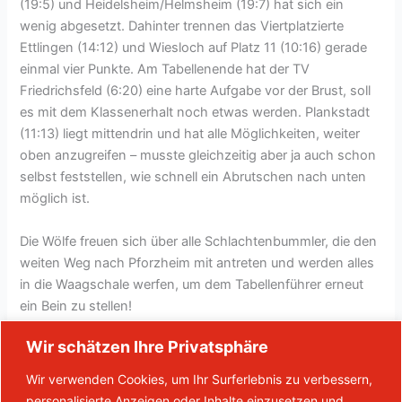
(19:5) und Heidelsheim/Helmsheim (19:7) hat sich ein
wenig abgesetzt. Dahinter trennen das Viertplatzierte
Ettlingen (14:12) und Wiesloch auf Platz 11 (10:16) gerade
einmal vier Punkte. Am Tabellenende hat der TV
Friedrichsfeld (6:20) eine harte Aufgabe vor der Brust, soll
es mit dem Klassenerhalt noch etwas werden. Plankstadt
(11:13) liegt mittendrin und hat alle Möglichkeiten, weiter
oben anzugreifen – musste gleichzeitig aber ja auch schon
selbst feststellen, wie schnell ein Abrutschen nach unten
möglich ist.
Die Wölfe freuen sich über alle Schlachtenbummler, die den
weiten Weg nach Pforzheim mit antreten und werden alles
in die Waagschale werfen, um dem Tabellenführer erneut
ein Bein zu stellen!
Wir schätzen Ihre Privatsphäre
SG Pforzheim/Eutingen 2 – HW Plankstadt I 19.01.2025 I
16:00 Uhr
Wir verwenden Cookies, um Ihr Surferlebnis zu verbessern,
personalisierte Anzeigen oder Inhalte einzusetzen und