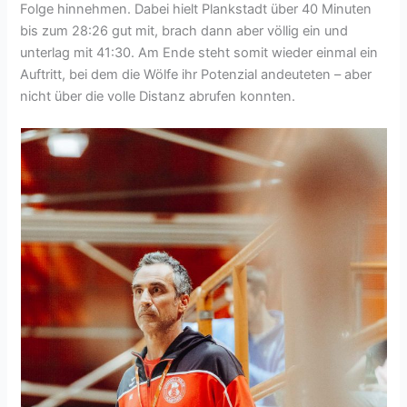
Folge hinnehmen. Dabei hielt Plankstadt über 40 Minuten
bis zum 28:26 gut mit, brach dann aber völlig ein und
unterlag mit 41:30. Am Ende steht somit wieder einmal ein
Auftritt, bei dem die Wölfe ihr Potenzial andeuteten – aber
nicht über die volle Distanz abrufen konnten.