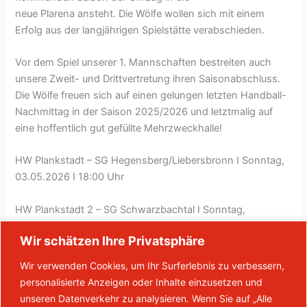
neue Plarena ansteht. Die Wölfe wollen sich mit einem
Erfolg aus der langjährigen Spielstätte verabschieden.
Vor dem Spiel unserer 1. Mannschaften bestreiten auch
unsere Zweit- und Drittvertretung ihren Saisonabschluss.
Die Wölfe freuen sich auf einen gelungen letzten Handball-
Nachmittag in der Saison 2025/2026 und letztmalig auf
eine hoffentlich gut gefüllte Mehrzweckhalle!
HW Plankstadt – SG Hegensberg/Liebersbronn I Sonntag,
03.05.2026 I 18:00 Uhr
HW Plankstadt 2 – SG Schwarzbachtal I Sonntag,
03.05.2026 I 16:00 Uhr
Wir schätzen Ihre Privatsphäre
HW Plankstadt 3 – SG Schwarzbachtal 2 I Sonntag,
Wir verwenden Cookies, um Ihr Surferlebnis zu verbessern,
03.05.2026 I 14:00 Uhr
personalisierte Anzeigen oder Inhalte einzusetzen und
unseren Datenverkehr zu analysieren. Wenn Sie auf „Alle