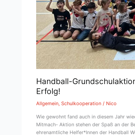
Handball-Grundschulaktion
Erfolg!
Allgemein
,
Schulkooperation
/
Nico
Wie gewohnt fand auch in diesem Jahr wied
Mitmach- Aktion stehen der Spaß an der B
ehrenamtliche Helfer*Innen der Handball W