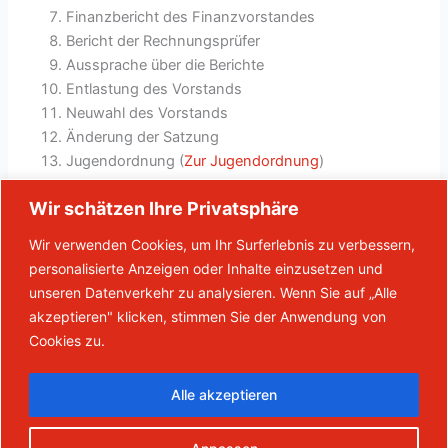
Finanzbericht des Finanzvorstandes
Bericht der Rechnungsprüfer
Aussprache über die Berichte
Entlastung des Vorstands
Neuwahl des Vorstands
Änderung der Satzung
Jugendordnung (
Zur Jugendordnung
)
Bestätigung der Jugendvertreter
Wir schätzen Ihre Privatsphäre
Leitbild (
Zum Leitbild
)
Satzungsgemäß gestellte Anträge
Wir verwenden Cookies, um Ihr Surferlebnis zu verbessern,
Verschiedenes
personalisierte Anzeigen oder Inhalte einzusetzen und
Schlusswort des Vorsitzenden
unseren Datenverkehr zu analysieren. Wenn Sie auf „Alle
akzeptieren" klicken, stimmen Sie der Anwendung von
Cookies zu.
←
Vorheriger Beitrag
Nächster Beitrag
→
Alle akzeptieren