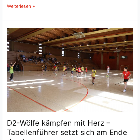
D2-
Weiterlesen »
Wölfe
schnuppern
an
der
Überraschung
–
TSG
Dossenheim
behält
am
Ende
die
Oberhand
D2-Wölfe kämpfen mit Herz –
Tabellenführer setzt sich am Ende