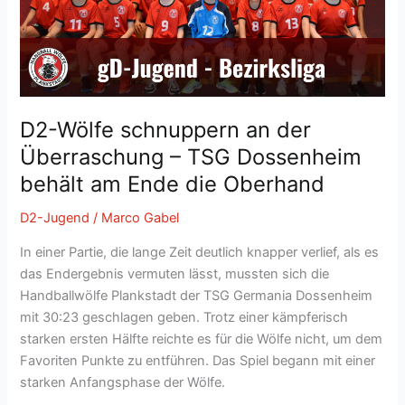
Viernheim
D2-Wölfe schnuppern an der
Überraschung – TSG Dossenheim
behält am Ende die Oberhand
D2-Jugend
/
Marco Gabel
In einer Partie, die lange Zeit deutlich knapper verlief, als es
das Endergebnis vermuten lässt, mussten sich die
Handballwölfe Plankstadt der TSG Germania Dossenheim
mit 30:23 geschlagen geben. Trotz einer kämpferisch
starken ersten Hälfte reichte es für die Wölfe nicht, um dem
Favoriten Punkte zu entführen. Das Spiel begann mit einer
starken Anfangsphase der Wölfe.