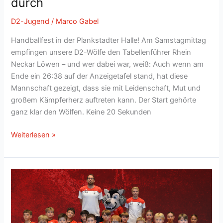
durch
D2-Jugend
/
Marco Gabel
Handballfest in der Plankstadter Halle! Am Samstagmittag
empfingen unsere D2-Wölfe den Tabellenführer Rhein
Neckar Löwen – und wer dabei war, weiß: Auch wenn am
Ende ein 26:38 auf der Anzeigetafel stand, hat diese
Mannschaft gezeigt, dass sie mit Leidenschaft, Mut und
großem Kämpferherz auftreten kann. Der Start gehörte
ganz klar den Wölfen. Keine 20 Sekunden
D2-
Weiterlesen »
Wölfe
kämpfen
mit
Herz
–
Tabellenführer
setzt