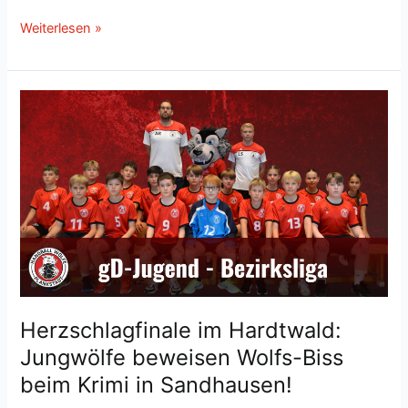
Krimi
Weiterlesen »
am
Sonntagabend:
Jungwölfe
erkämpfen
sich
ein
Herzschlag-
Remis
in
Viernheim!
Herzschlagfinale im Hardtwald:
Jungwölfe beweisen Wolfs-Biss
beim Krimi in Sandhausen!