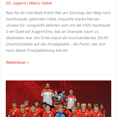
D2-Jugend
/
Marco Gabel
Was für ein Handball-Krimi! Wer am Sonntag den Weg nach
Sandhausen gefunden hatte, brauchte starke Nerven.
Unsere D2-Jungwölfe lieferten sich mit der HSG Hardtwald
2 ein Duell auf Augenhöhe, das an Dramatik kaum zu
überbieten war. Am Ende stand ein hochverdientes 26:26-
Unentschieden auf der Anzeigetafel – ein Punkt, der sich
nach dieser Energieleistung wie ein
Herzschlagfinale
Weiterlesen »
im
Hardtwald:
Jungwölfe
beweisen
Wolfs-
Biss
beim
Krimi