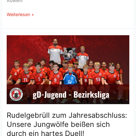
Abwehr
Wölfe
Weiterlesen »
beweisen
Biss:
D2-
Jugend
dreht
packendes
Spiel
in
Dielheim/Malschenberg!
Rudelgebrüll zum Jahresabschluss:
Unsere Jungwölfe beißen sich
durch ein hartes Duell!