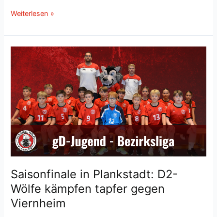
Hitzeschlacht
Weiterlesen »
der
gemischten
D-
Jugend –
Wölfe
beim
beim
Neckar-
Cup
in
Ilvesheim
Saisonfinale in Plankstadt: D2-
Wölfe kämpfen tapfer gegen
Viernheim