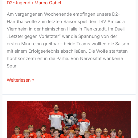
D2-Jugend
/
Marco Gabel
Am vergangenen Wochenende empfingen unsere D2-
Handballwölfe zum letzten Saisonspiel den TSV Amicicia
Viernheim in der heimischen Halle in Plankstadt. Im Duell
„Letzter gegen Vorletzter“ war die Spannung von der
ersten Minute an greifbar – beide Teams wollten die Saison
mit einem Erfolgserlebnis abschließen. Die Wölfe starteten
hochkonzentriert in die Partie. Von Nervosität war keine
Spur:
Saisonfinale
Weiterlesen »
in
Plankstadt:
D2-
Wölfe
kämpfen
tapfer
gegen