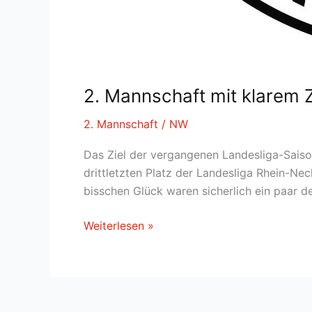
2. Mannschaft mit klarem Z
2. Mannschaft
/
NW
Das Ziel der vergangenen Landesliga-Saison
drittletzten Platz der Landesliga Rhein-N
bisschen Glück waren sicherlich ein paar de
2.
Weiterlesen »
Mannschaft
mit
klarem
Ziel: