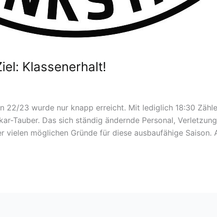
iel: Klassenerhalt!
 22/23 wurde nur knapp erreicht. Mit lediglich 18:30 Zähl
eckar-Tauber. Das sich ständig ändernde Personal, Verletz
r vielen möglichen Gründe für diese ausbaufähige Saison. A