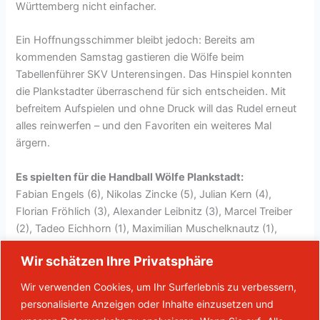
Württemberg nicht einfacher.
Ein Hoffnungsschimmer bleibt jedoch: Bereits am
kommenden Samstag gastieren die Wölfe beim
Tabellenführer SKV Unterensingen. Das Hinspiel konnten
die Plankstadter überraschend für sich entscheiden. Mit
befreitem Aufspielen und ohne Druck will das Rudel erneut
alles reinwerfen – und den Favoriten ein weiteres Mal
ärgern.
Es spielten für die Handball Wölfe Plankstadt:
Fabian Engels (6), Nikolas Zincke (5), Julian Kern (4),
Florian Fröhlich (3), Alexander Leibnitz (3), Marcel Treiber
(2), Tadeo Eichhorn (1), Maximilian Muschelknautz (1),
Sebastian Kaiser, Raúl Lázaro Garcia, Steffen Ritter, Nico
Wir schätzen Ihre Privatsphäre
Schöffel, Adrian Summ, Leonard Verclas.
Wir verwenden Cookies, um Ihr Surferlebnis zu verbessern,
lv
personalisierte Anzeigen oder Inhalte einzusetzen und