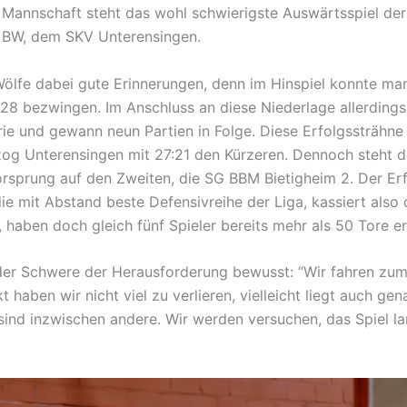
. Mannschaft steht das wohl schwierigste Auswärtsspiel de
a BW, dem SKV Unterensingen.
ölfe dabei gute Erinnerungen, denn im Hinspiel konnte man
:28 bezwingen. Im Anschluss an diese Niederlage allerdings
erie und gewann neun Partien in Folge. Diese Erfolgssträ
og Unterensingen mit 27:21 den Kürzeren. Dennoch steht d
rsprung auf den Zweiten, die SG BBM Bietigheim 2. Der Erf
die mit Abstand beste Defensivreihe der Liga, kassiert also
n, haben doch gleich fünf Spieler bereits mehr als 50 Tore e
h der Schwere der Herausforderung bewusst: “Wir fahren zum 
ekt haben wir nicht viel zu verlieren, vielleicht liegt auch 
 sind inzwischen andere. Wir werden versuchen, das Spiel l