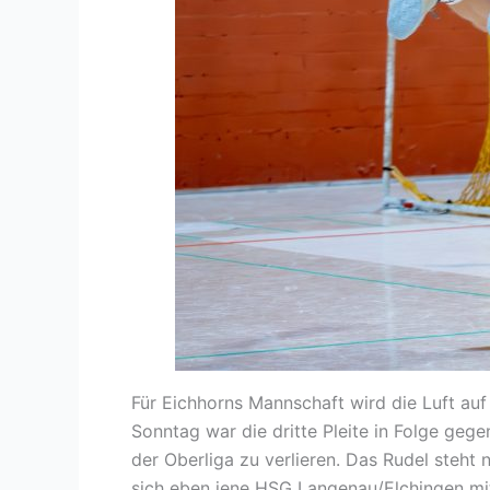
Für Eichhorns Mannschaft wird die Luft au
Sonntag war die dritte Pleite in Folge geg
der Oberliga zu verlieren. Das Rudel steht 
sich eben jene HSG Langenau/Elchingen mit 