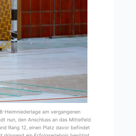
5:28-Heimniederlage am vergangenen
dt nun, den Anschluss an das Mittelfeld
und Rang 12, einen Platz davor befindet
 dringend ein Erfolgserlebnis benötigt.