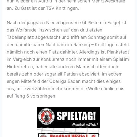
nun wieder ein Auftritt in der heimischen Mehrzweckhalle
an. Zu Gast ist der TSV Knittlingen.
Nach der jüngsten Niederlagenserie (4 Pleiten in Folge) ist
das Wolfsrudel inzwischen auf den drittletzten
Tabellenplatz abgerutscht und trifft am Sonntag somit auf
den unmittelbaren Nachbarn im Ranking – Knittlingen steht
nämlich noch einen Platz dahinter. Allerdings ist Plankstadt
im Vergleich zur Konkurrenz noch immer mit einem Spiel im
Hintertreffen, haben alle anderen Mannschaften doch
bereits zehn oder sogar elf Partien absolviert. Im extrem
engen Mittelfeld der Oberliga Baden macht dies einiges
aus, mit zwei Zählern mehr können die Wölfe nämlich bis
auf Rang 6 vorspringen.